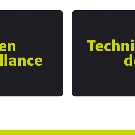
e !
On
ien
Techni
ens et des personnes, la
Nous sommes actuelleme
s globales de sûreté et
contrôle d’accès et a
llance
d
treprises pour déployer,
technique. Vous partici
semble de nos solutions.
des s