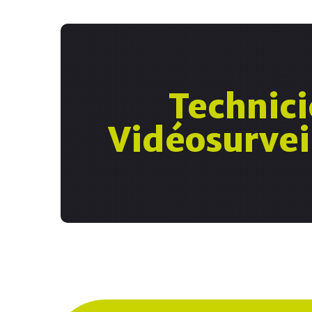
On recrut
Technic
Référence de la sécurité électronique des bi
société KIECE est intégratrice en solution
Vidéosurvei
sécurité. Nous intervenons au service des en
équiper, faire fonctionner et maintenir l’en
Voir l'offre