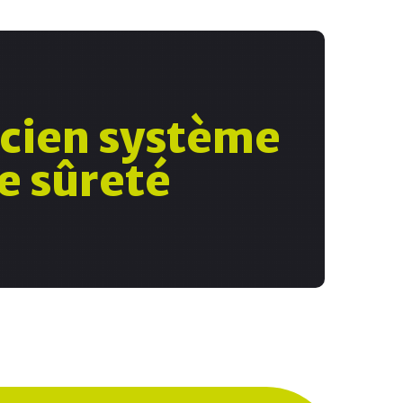
 recrute !
cien système
nt à la recherche d’un(e) technicien(ne) en
larme intrusion qui intégrera notre service
e sûreté
perez aux installations et à la programmation
ystèmes les plus pointues…
Voir l'offre